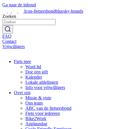
Ga naar de inhoud
Icon-fietsersbondbluesky-brands
Zoeken
FAQ
Contact
Vrijwilligers
Fiets mee
Word lid
Doe een gift
Kalender
Lokale afdelingen
Info voor vrijwilligers
Over ons
Missie & visie
Ons team
ABC van de fietsersbond
Fiets voor iedereen
Bike2Work
Applausdag
Cycle Friendly Employer