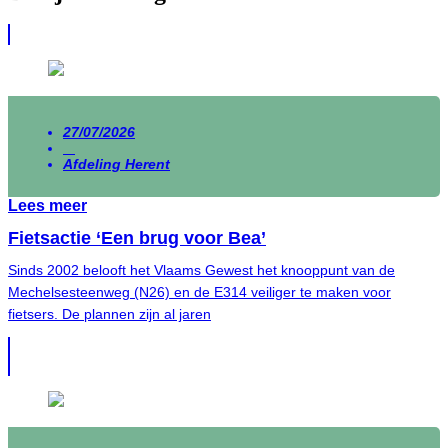
27/07/2026
Afdeling Herent
Lees meer
Fietsactie ‘Een brug voor Bea’
Sinds 2002 belooft het Vlaams Gewest het knooppunt van de
Mechelsesteenweg (N26) en de E314 veiliger te maken voor
fietsers. De plannen zijn al jaren