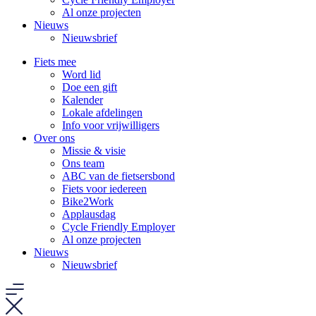
Al onze projecten
Nieuws
Nieuwsbrief
Fiets mee
Word lid
Doe een gift
Kalender
Lokale afdelingen
Info voor vrijwilligers
Over ons
Missie & visie
Ons team
ABC van de fietsersbond
Fiets voor iedereen
Bike2Work
Applausdag
Cycle Friendly Employer
Al onze projecten
Nieuws
Nieuwsbrief