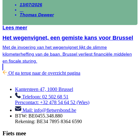
13/07/2026
Thomas Deweer
Lees meer
Het wegenvignet, een gemiste kans voor Brussel
Met de invoering van het wegenvignet lijkt de slimme
kilometerheffing van de baan. Brussel verliest financiële middelen
en fiscale sturing.
Of ga terug naar de overzicht pagina
Kantersteen 47, 1000 Brussel
Telefoon: 02 502 68 51
Perscontact: +32 478 54 64 52 (Wies)
Mail: info@fietsersbond.be
BTW: BE0455.348.880
Rekening: BE34 7895 8364 6590
Fiets mee