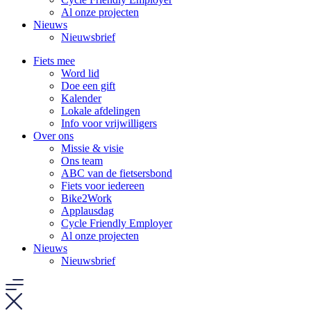
Al onze projecten
Nieuws
Nieuwsbrief
Fiets mee
Word lid
Doe een gift
Kalender
Lokale afdelingen
Info voor vrijwilligers
Over ons
Missie & visie
Ons team
ABC van de fietsersbond
Fiets voor iedereen
Bike2Work
Applausdag
Cycle Friendly Employer
Al onze projecten
Nieuws
Nieuwsbrief