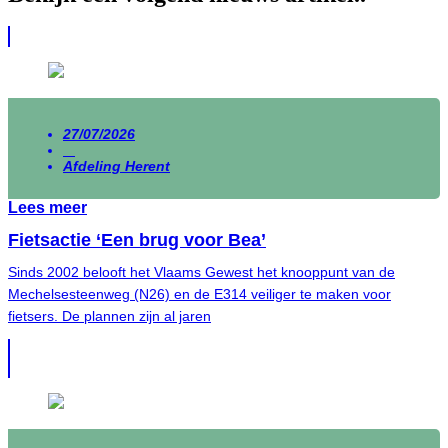
27/07/2026
Afdeling Herent
Lees meer
Fietsactie ‘Een brug voor Bea’
Sinds 2002 belooft het Vlaams Gewest het knooppunt van de
Mechelsesteenweg (N26) en de E314 veiliger te maken voor
fietsers. De plannen zijn al jaren