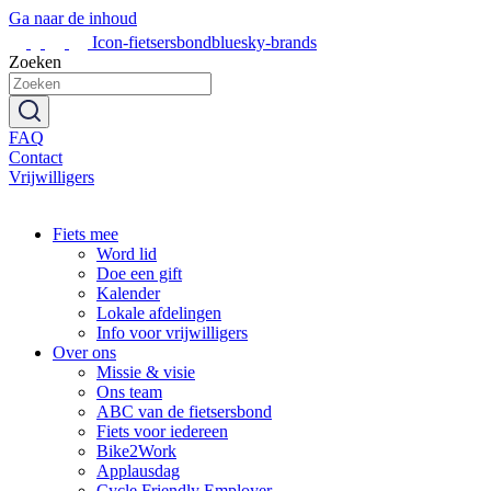
Ga naar de inhoud
Icon-fietsersbondbluesky-brands
Zoeken
FAQ
Contact
Vrijwilligers
Fiets mee
Word lid
Doe een gift
Kalender
Lokale afdelingen
Info voor vrijwilligers
Over ons
Missie & visie
Ons team
ABC van de fietsersbond
Fiets voor iedereen
Bike2Work
Applausdag
Cycle Friendly Employer