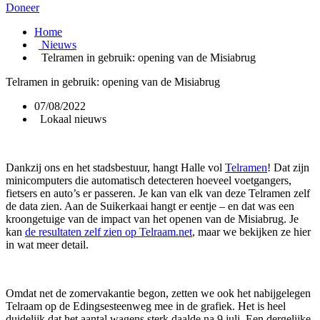
Doneer
Home
Nieuws
Telramen in gebruik: opening van de Misiabrug
Telramen in gebruik: opening van de Misiabrug
07/08/2022
Lokaal nieuws
Dankzij ons en het stadsbestuur, hangt Halle vol
Telramen
! Dat zijn
minicomputers die automatisch detecteren hoeveel voetgangers,
fietsers en auto’s er passeren. Je kan van elk van deze Telramen zelf
de data zien. Aan de Suikerkaai hangt er eentje – en dat was een
kroongetuige van de impact van het openen van de Misiabrug. Je
kan
de resultaten zelf zien op Telraam.net
, maar we bekijken ze hier
in wat meer detail.
Omdat net de zomervakantie begon, zetten we ook het nabijgelegen
Telraam op de Edingsesteenweg mee in de grafiek. Het is heel
duidelijk dat het aantal wagens sterk daalde na 9 juli. Een dergelijke