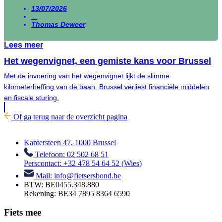
13/07/2026
Thomas Deweer
Lees meer
Het wegenvignet, een gemiste kans voor Brussel
Met de invoering van het wegenvignet lijkt de slimme
kilometerheffing van de baan. Brussel verliest financiële middelen
en fiscale sturing.
Of ga terug naar de overzicht pagina
Kantersteen 47, 1000 Brussel
Telefoon: 02 502 68 51
Perscontact: +32 478 54 64 52 (Wies)
Mail: info@fietsersbond.be
BTW: BE0455.348.880
Rekening: BE34 7895 8364 6590
Fiets mee