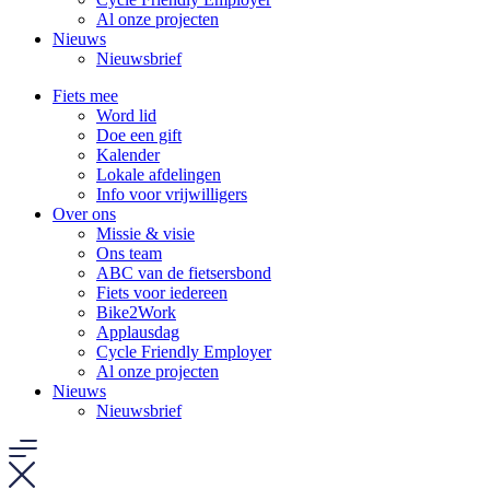
Al onze projecten
Nieuws
Nieuwsbrief
Fiets mee
Word lid
Doe een gift
Kalender
Lokale afdelingen
Info voor vrijwilligers
Over ons
Missie & visie
Ons team
ABC van de fietsersbond
Fiets voor iedereen
Bike2Work
Applausdag
Cycle Friendly Employer
Al onze projecten
Nieuws
Nieuwsbrief