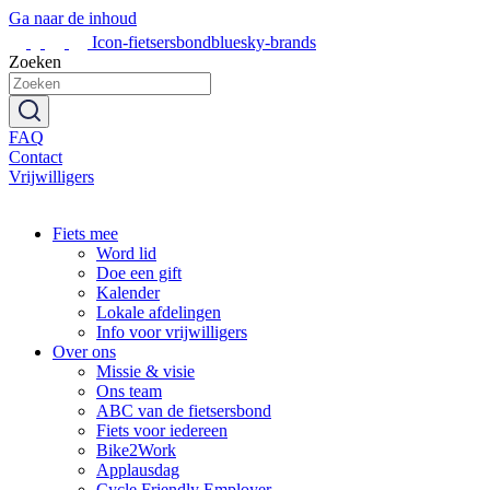
Ga naar de inhoud
Icon-fietsersbondbluesky-brands
Zoeken
FAQ
Contact
Vrijwilligers
Fiets mee
Word lid
Doe een gift
Kalender
Lokale afdelingen
Info voor vrijwilligers
Over ons
Missie & visie
Ons team
ABC van de fietsersbond
Fiets voor iedereen
Bike2Work
Applausdag
Cycle Friendly Employer