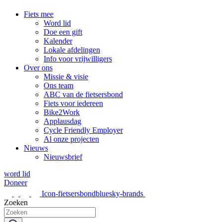
Fiets mee
Word lid
Doe een gift
Kalender
Lokale afdelingen
Info voor vrijwilligers
Over ons
Missie & visie
Ons team
ABC van de fietsersbond
Fiets voor iedereen
Bike2Work
Applausdag
Cycle Friendly Employer
Al onze projecten
Nieuws
Nieuwsbrief
word lid
Doneer
Icon-fietsersbondbluesky-brands
Zoeken